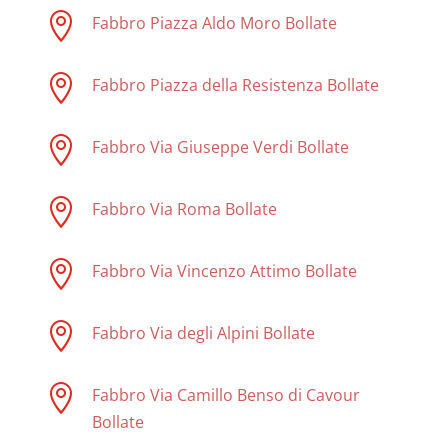

Fabbro Piazza Aldo Moro Bollate

Fabbro Piazza della Resistenza Bollate

Fabbro Via Giuseppe Verdi Bollate

Fabbro Via Roma Bollate

Fabbro Via Vincenzo Attimo Bollate

Fabbro Via degli Alpini Bollate

Fabbro Via Camillo Benso di Cavour
Bollate