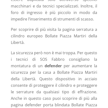
macchinari e da tecnici specializzati. Inoltre, il
foro di ingresso è più piccolo in modo da
impedire l’inserimento di strumenti di scasso.
Per scoprire di più visita la pagina serratura a
cilindro europeo Bollate Piazza Martiri della
Libertà.
La sicurezza però non è mai troppa. Per questo
i tecnici di SOS Fabbro consigliano la
montatura di un
defender
per aumentare la
sicurezza per la casa a Bollate Piazza Martiri
della Libertà. Questo dispositivo in acciaio
consente di proteggere il cilindro e proteggere
le serrature da qualsiasi tipo di effrazione.
Anche in questo caso puoi scoprire di più alla
pagina defender porta blindata Bollate Piazza