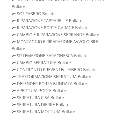
Bollate
🔑 SOS FABBRO Bollate
🔑 RIPARAZIONE TAPPARELLE Bollate
🔑 RIPARAZIONE PORTE GARAGE Bollate
🔑 CAMBIO E RIPARAZIONE SERRANDE Bollate
🔑 MONTAGGIO E RIPARAZIONE AVVOLGIBILE
Bollate
🔑 SISTEMAZIONE SARACINESCA Bollate
🔑 CAMBIO SERRATURA Bollate
🔑 CONFRONTO PREVENTIVI FABBRO Bollate
🔑 TRASFORMAZIONE SERRATURA Bollate
🔑 DEFENDER PORTA BLINDATA Bollate
🔑 APERTURA PORTE Bollate
🔑 SERRATURA CISA Bollate
🔑 SERRATURA DIERRE Bollate
🔑 SERRATURA MOTTURA Bollate