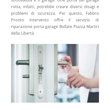
sottovaluta è il garage. Una porta del garage
rotta, infatti, potrebbe creare diversi disagi e
problemi di sicurezza. Per questo, Fabbro
Pronto Intervento offre il servizio di
riparazione porta garage Bollate Piazza Martiri
della Libertà.