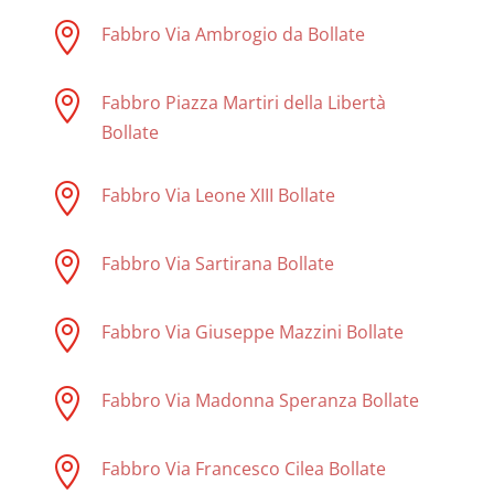

Fabbro Via Ambrogio da Bollate

Fabbro Piazza Martiri della Libertà
Bollate

Fabbro Via Leone XIII Bollate

Fabbro Via Sartirana Bollate

Fabbro Via Giuseppe Mazzini Bollate

Fabbro Via Madonna Speranza Bollate

Fabbro Via Francesco Cilea Bollate