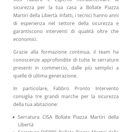
sicurezza per la tua casa a Bollate Piazza
Martiri della Libertà. Infatti, i tecnici hanno anni
di esperienza nel settore della sicurezza e
garantiscono interventi di qualità oltre che
economici.
Grazie alla formazione continua, il team ha
conoscenze approfondite di tutte le serrature
presenti in commercio, dalle più semplici a
quelle di ultima generazione.
In particolare, Fabbro Pronto Intervento
consiglia tre grandi marche per la sicurezza
della tua abitazione:
Serratura CISA Bollate Piazza Martiri della
Libertà