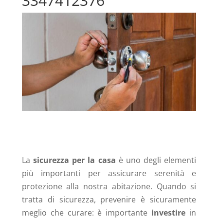
3347412376
La
sicurezza per la casa
è uno degli elementi
più importanti per assicurare serenità e
protezione alla nostra abitazione. Quando si
tratta di sicurezza, prevenire è sicuramente
meglio che curare: è importante
investire
in