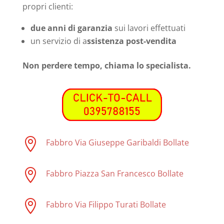
propri clienti:
due anni di garanzia
sui lavori effettuati
un servizio di a
ssistenza post-vendita
Non perdere tempo, chiama lo specialista.

Fabbro Via Giuseppe Garibaldi Bollate

Fabbro Piazza San Francesco Bollate

Fabbro Via Filippo Turati Bollate