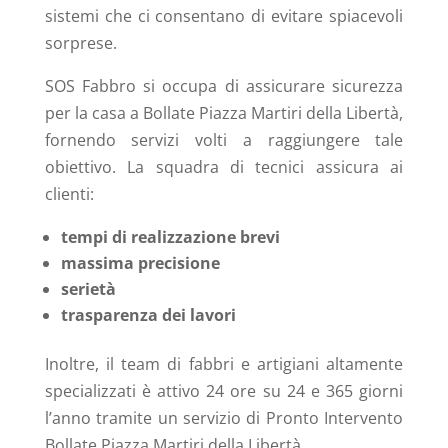
sistemi che ci consentano di evitare spiacevoli
sorprese.
SOS Fabbro si occupa di assicurare sicurezza
per la casa a Bollate Piazza Martiri della Libertà,
fornendo servizi volti a raggiungere tale
obiettivo. La squadra di tecnici assicura ai
clienti:
tempi di realizzazione brevi
massima precisione
serietà
trasparenza dei lavori
Inoltre, il team di fabbri e artigiani altamente
specializzati è attivo 24 ore su 24 e 365 giorni
l’anno tramite un servizio di Pronto Intervento
Bollate Piazza Martiri della Libertà.