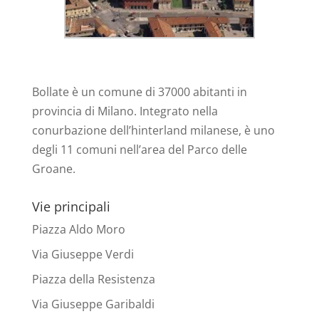
Bollate è un comune di 37000 abitanti in
provincia di Milano. Integrato nella
conurbazione dell’hinterland milanese, è uno
degli 11 comuni nell’area del Parco delle
Groane.
Vie principali
Piazza Aldo Moro
Via Giuseppe Verdi
Piazza della Resistenza
Via Giuseppe Garibaldi