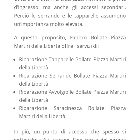
d’ingresso, ma anche gli accessi secondari.
Perciò le serrande e le tapparelle assumono
un’importanza molto elevata.
A questo proposito, Fabbro Bollate Piazza
Martiri della Libertà offre i servizi di:
Riparazione Tapparelle Bollate Piazza Martiri
della Libertà
Riparazione Serrande Bollate Piazza Martiri
della Libertà
Riparazione Avvolgibile Bollate Piazza Martiri
della Libertà
Riparazione Saracinesca Bollate Piazza
Martiri della Libertà
In più, un punto di accesso che spesso si